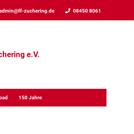
admin@ff-zuchering.de
08450 8061
chering e.V.
oad
150 Jahre