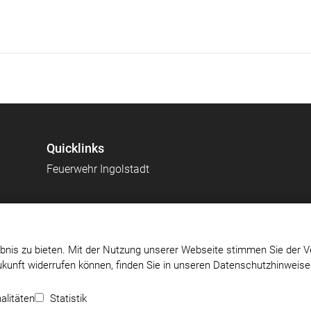
Quicklinks
Feuerwehr Ingolstadt
bnis zu bieten. Mit der Nutzung unserer Webseite stimmen Sie der V
Zukunft widerrufen können, finden Sie in unseren Datenschutzhinweis
t-
Impressum
|
Datenschutz
|
Cookie-Einstellungen
alitäten
Statistik