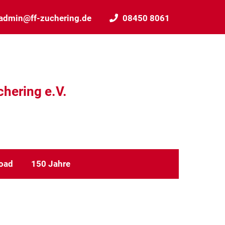
admin@ff-zuchering.de
08450 8061
chering e.V.
oad
150 Jahre