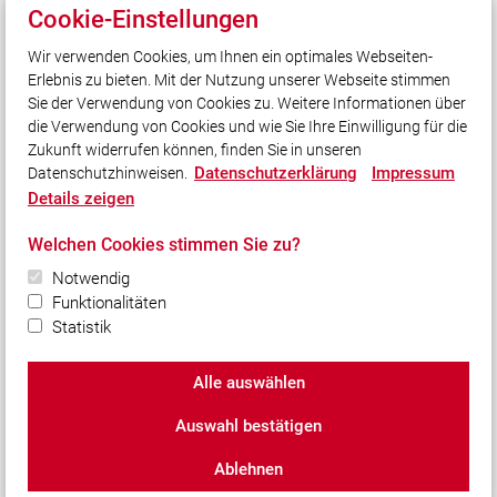
Gott zur Ehr' - dem Nächsten zur Wehr
Cookie-Einstellungen
Wir verwenden Cookies, um Ihnen ein optimales Webseiten-
Erlebnis zu bieten. Mit der Nutzung unserer Webseite stimmen
Quicklinks
Sie der Verwendung von Cookies zu. Weitere Informationen über
Feuerwehr Ingolstadt
die Verwendung von Cookies und wie Sie Ihre Einwilligung für die
Zukunft widerrufen können, finden Sie in unseren
Datenschutzerklärung
Impressum
Datenschutzhinweisen.
Social Media
Details zeigen
Auch unterwegs immer auf dem Laufenden bleiben?
Welchen Cookies stimmen Sie zu?
Bleiben Sie mit uns in Kontakt und vernetzen Sie sich
mit uns!
Notwendig
Funktionalitäten
Statistik
Alle auswählen
© 2026 Freiwillige Feuerwehr Ingolstadt-Zuchering e.V.
Auswahl bestätigen
Impressum
|
Datenschutz
|
Cookie-Einstellungen
Ablehnen